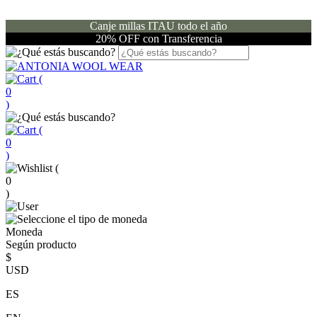
Canje millas ITAU todo el año
20% OFF con Transferencia
(
0
)
(
0
)
(
0
)
Moneda
Según producto
$
USD
ES