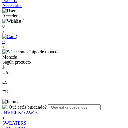
Polleras
Accesorios
Acceder
(
0
)
(
0
)
Moneda
Según producto
$
USD
ES
EN
INVIERNO AW26
+
SWEATERS