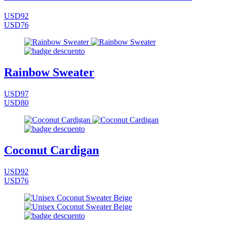
USD92
USD76
Rainbow Sweater
USD97
USD80
Coconut Cardigan
USD92
USD76