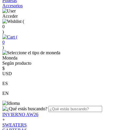
Polleras
Accesorios
Acceder
(
0
)
(
0
)
Moneda
Según producto
$
USD
ES
EN
INVIERNO AW26
+
SWEATERS