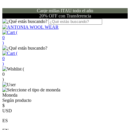
Canje millas ITAU todo el año
20% OFF con Transferencia
(
0
)
(
0
)
(
0
)
Moneda
Según producto
$
USD
ES