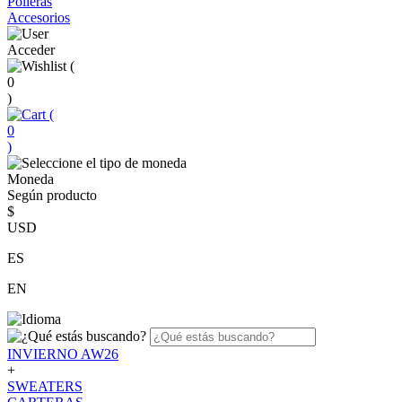
Polleras
Accesorios
Acceder
(
0
)
(
0
)
Moneda
Según producto
$
USD
ES
EN
INVIERNO AW26
+
SWEATERS