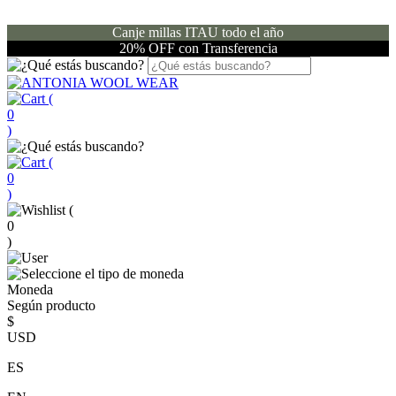
Canje millas ITAU todo el año
20% OFF con Transferencia
(
0
)
(
0
)
(
0
)
Moneda
Según producto
$
USD
ES