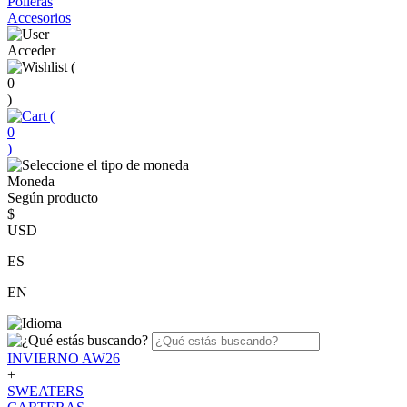
Polleras
Accesorios
Acceder
(
0
)
(
0
)
Moneda
Según producto
$
USD
ES
EN
INVIERNO AW26
+
SWEATERS