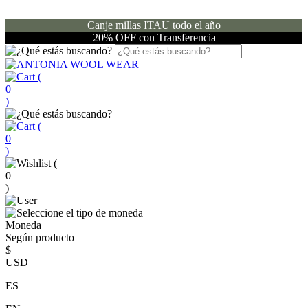
Canje millas ITAU todo el año
20% OFF con Transferencia
(
0
)
(
0
)
(
0
)
Moneda
Según producto
$
USD
ES