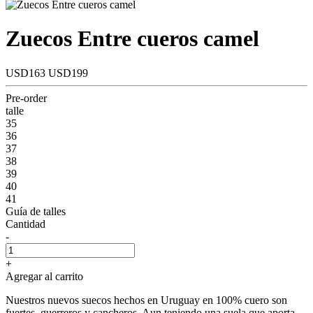
Zuecos Entre cueros camel
USD163
USD199
Pre-order
talle
35
36
37
38
39
40
41
Guía de talles
Cantidad
-
+
Agregar al carrito
Nuestros nuevos suecos hechos en Uruguay en 100% cuero son
fuertes, guerreros y cancheros. Aun teniendo una suela que aporta