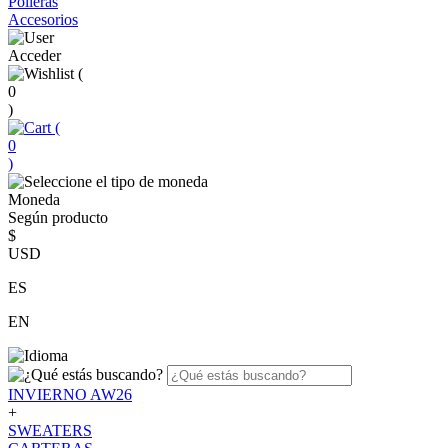
Polleras
Accesorios
Acceder
(
0
)
(
0
)
Moneda
Según producto
$
USD
ES
EN
INVIERNO AW26
+
SWEATERS