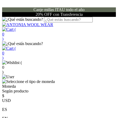
Canje millas ITAU todo el año
20% OFF con Transferencia
(
0
)
(
0
)
(
0
)
Moneda
Según producto
$
USD
ES