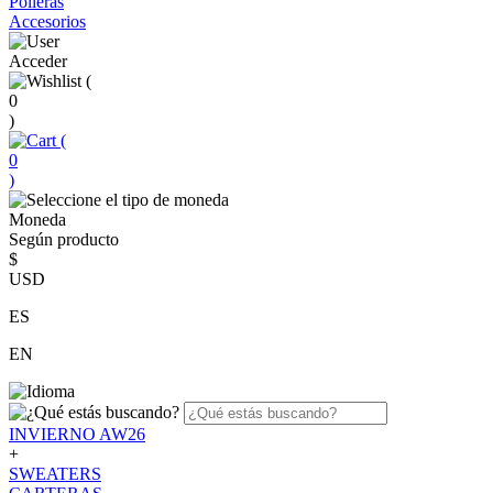
Polleras
Accesorios
Acceder
(
0
)
(
0
)
Moneda
Según producto
$
USD
ES
EN
INVIERNO AW26
+
SWEATERS