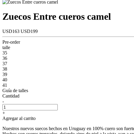
Zuecos Entre cueros camel
USD163
USD199
Pre-order
talle
35
36
37
38
39
40
41
Guía de talles
Cantidad
-
+
Agregar al carrito
Nuestros nuevos suecos hechos en Uruguay en 100% cuero son fuertes, 
Hechos con cueros trenzados, dejando aires de piel a la vista, van a se