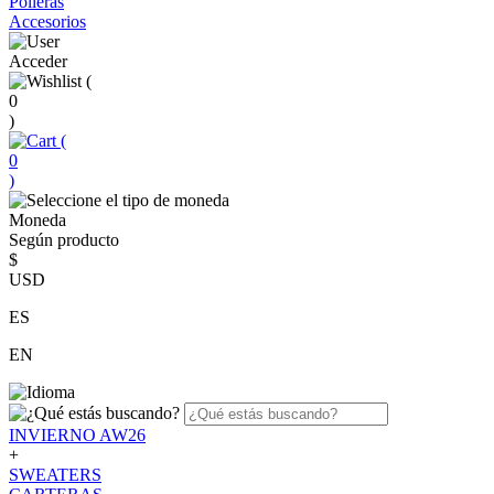
Polleras
Accesorios
Acceder
(
0
)
(
0
)
Moneda
Según producto
$
USD
ES
EN
INVIERNO AW26
+
SWEATERS