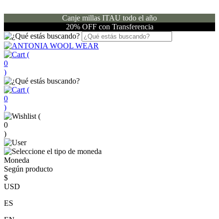
Canje millas ITAU todo el año
20% OFF con Transferencia
(
0
)
(
0
)
(
0
)
Moneda
Según producto
$
USD
ES