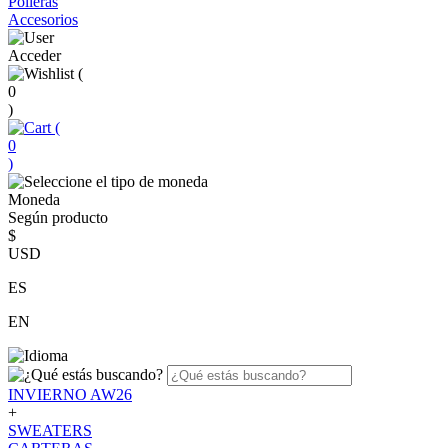
Polleras
Accesorios
Acceder
(
0
)
(
0
)
Moneda
Según producto
$
USD
ES
EN
INVIERNO AW26
+
SWEATERS