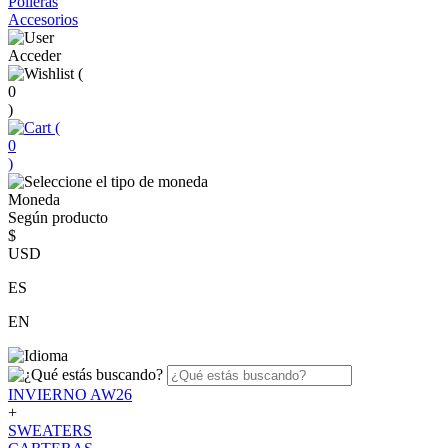
Polleras
Accesorios
Acceder
(
0
)
(
0
)
Moneda
Según producto
$
USD
ES
EN
INVIERNO AW26
+
SWEATERS