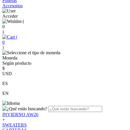
Polleras
Accesorios
Acceder
(
0
)
(
0
)
Moneda
Según producto
$
USD
ES
EN
INVIERNO AW26
+
SWEATERS