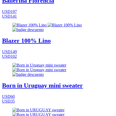
Ballerina Florencia
USD197
USD141
Blazer 100% Lino
USD149
USD102
Born in Uruguay mini sweater
USD60
USD35