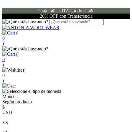
Canje millas ITAU todo el año
20% OFF con Transferencia
(
0
)
(
0
)
(
0
)
Moneda
Según producto
$
USD
ES