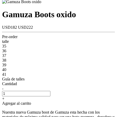
Gamuza Boots oxido
USD182
USD222
Pre-order
talle
35
36
37
38
39
40
41
Guía de talles
Cantidad
-
+
Agregar al carrito
Nuestra nueva Gamuza boot de Gamuza esta hecha con los
materiales de máxima calidad para ser una bota guerrera , duradera y