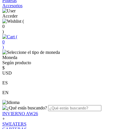
Polleras
Accesorios
Acceder
(
0
)
(
0
)
Moneda
Según producto
$
USD
ES
EN
INVIERNO AW26
+
SWEATERS