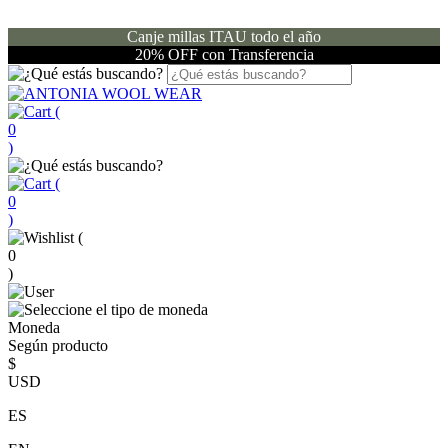
Canje millas ITAU todo el año
20% OFF con Transferencia
(
0
)
(
0
)
(
0
)
Moneda
Según producto
$
USD
ES