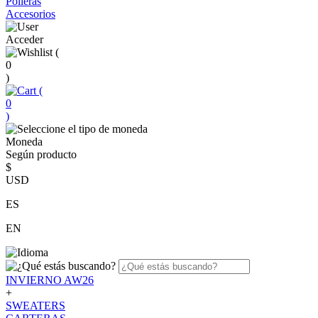
Polleras
Accesorios
Acceder
(
0
)
(
0
)
Moneda
Según producto
$
USD
ES
EN
INVIERNO AW26
+
SWEATERS