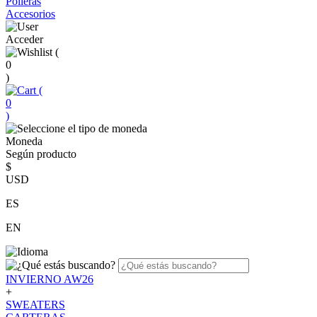
Polleras
Accesorios
Acceder
(
0
)
(
0
)
Moneda
Según producto
$
USD
ES
EN
INVIERNO AW26
+
SWEATERS