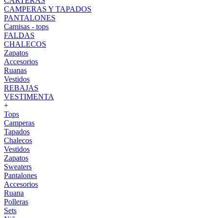
CARTERAS
CAMPERAS Y TAPADOS
PANTALONES
Camisas - tops
FALDAS
CHALECOS
Zapatos
Accesorios
Ruanas
Vestidos
REBAJAS
VESTIMENTA
+
Tops
Camperas
Tapados
Chalecos
Vestidos
Zapatos
Sweaters
Pantalones
Accesorios
Ruana
Polleras
Sets