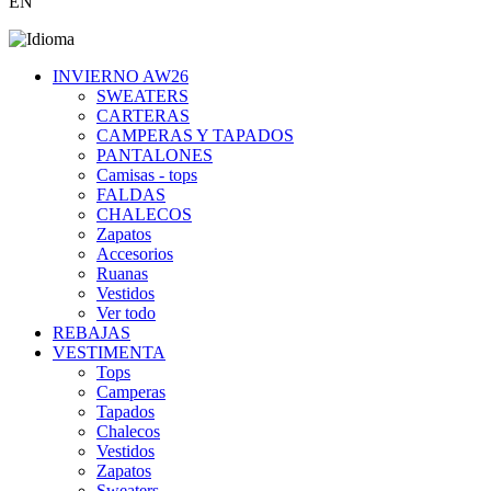
EN
INVIERNO AW26
SWEATERS
CARTERAS
CAMPERAS Y TAPADOS
PANTALONES
Camisas - tops
FALDAS
CHALECOS
Zapatos
Accesorios
Ruanas
Vestidos
Ver todo
REBAJAS
VESTIMENTA
Tops
Camperas
Tapados
Chalecos
Vestidos
Zapatos
Sweaters