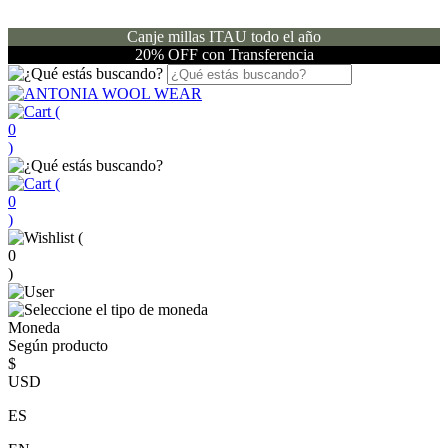
Canje millas ITAU todo el año
20% OFF con Transferencia
(
0
)
(
0
)
(
0
)
Moneda
Según producto
$
USD
ES