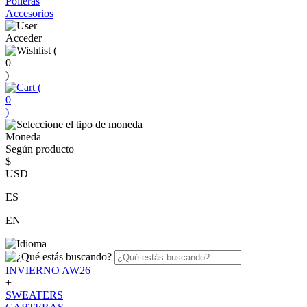
Polleras
Accesorios
Acceder
(
0
)
(
0
)
Moneda
Según producto
$
USD
ES
EN
INVIERNO AW26
+
SWEATERS