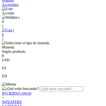
Polleras
Accesorios
Acceder
(
0
)
(
0
)
Moneda
Según producto
$
USD
ES
EN
INVIERNO AW26
+
SWEATERS