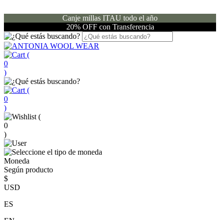
Canje millas ITAU todo el año
20% OFF con Transferencia
(
0
)
(
0
)
(
0
)
Moneda
Según producto
$
USD
ES