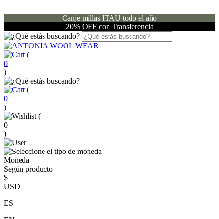
Canje millas ITAU todo el año
20% OFF con Transferencia
(
0
)
(
0
)
(
0
)
Moneda
Según producto
$
USD
ES