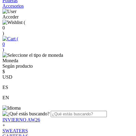
Polleras
Accesorios
Acceder
(
0
)
(
0
)
Moneda
Según producto
$
USD
ES
EN
INVIERNO AW26
+
SWEATERS