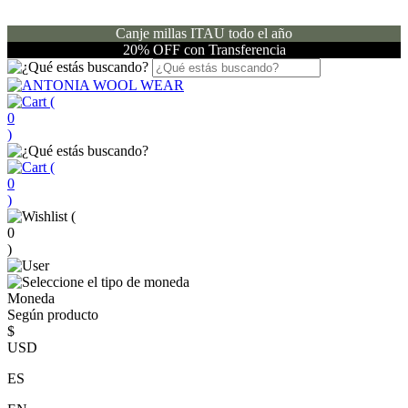
Canje millas ITAU todo el año
20% OFF con Transferencia
(
0
)
(
0
)
(
0
)
Moneda
Según producto
$
USD
ES