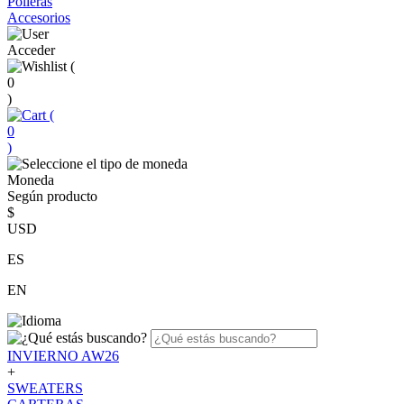
Polleras
Accesorios
Acceder
(
0
)
(
0
)
Moneda
Según producto
$
USD
ES
EN
INVIERNO AW26
+
SWEATERS