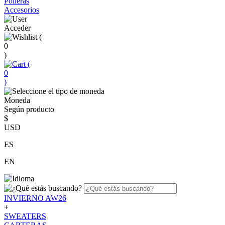
Polleras
Accesorios
Acceder
(
0
)
(
0
)
Moneda
Según producto
$
USD
ES
EN
INVIERNO AW26
+
SWEATERS