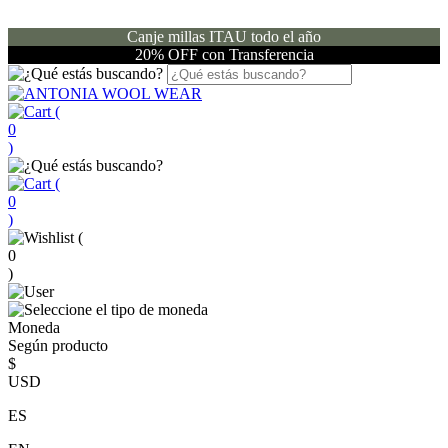
Canje millas ITAU todo el año
20% OFF con Transferencia
(
0
)
(
0
)
(
0
)
Moneda
Según producto
$
USD
ES