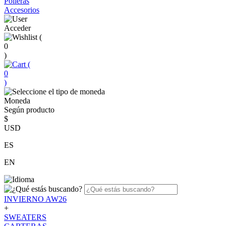
Polleras
Accesorios
Acceder
(
0
)
(
0
)
Moneda
Según producto
$
USD
ES
EN
INVIERNO AW26
+
SWEATERS