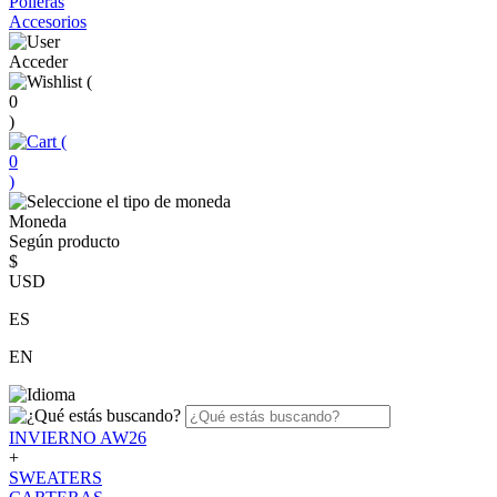
Polleras
Accesorios
Acceder
(
0
)
(
0
)
Moneda
Según producto
$
USD
ES
EN
INVIERNO AW26
+
SWEATERS