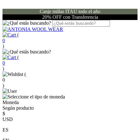
Canje millas ITAU todo el año
20% OFF con Transferencia
(
0
)
(
0
)
(
0
)
Moneda
Según producto
$
USD
ES