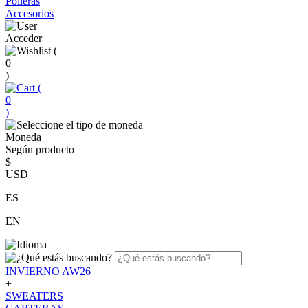
Polleras
Accesorios
Acceder
(
0
)
(
0
)
Moneda
Según producto
$
USD
ES
EN
INVIERNO AW26
+
SWEATERS