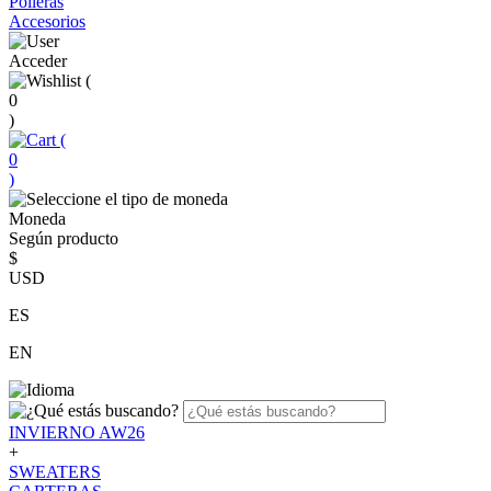
Polleras
Accesorios
Acceder
(
0
)
(
0
)
Moneda
Según producto
$
USD
ES
EN
INVIERNO AW26
+
SWEATERS