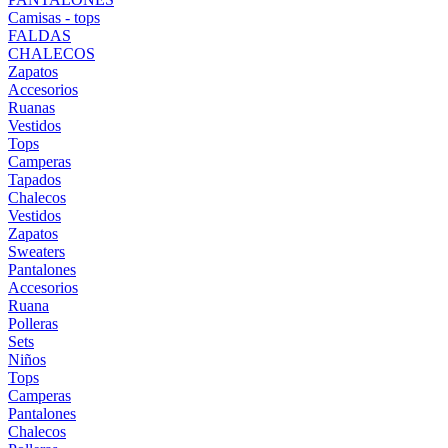
Camisas - tops
FALDAS
CHALECOS
Zapatos
Accesorios
Ruanas
Vestidos
Tops
Camperas
Tapados
Chalecos
Vestidos
Zapatos
Sweaters
Pantalones
Accesorios
Ruana
Polleras
Sets
Niños
Tops
Camperas
Pantalones
Chalecos