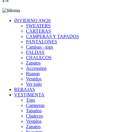
EN
INVIERNO AW26
SWEATERS
CARTERAS
CAMPERAS Y TAPADOS
PANTALONES
Camisas - tops
FALDAS
CHALECOS
Zapatos
Accesorios
Ruanas
Vestidos
Ver todo
REBAJAS
VESTIMENTA
Tops
Camperas
Tapados
Chalecos
Vestidos
Zapatos
Sweaters