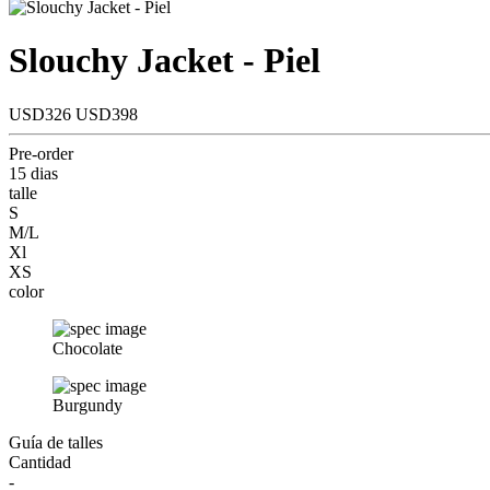
Slouchy Jacket - Piel
USD326
USD398
Pre-order
15 dias
talle
S
M/L
Xl
XS
color
Chocolate
Burgundy
Guía de talles
Cantidad
-