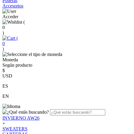
Polleras
Accesorios
Acceder
(
0
)
(
0
)
Moneda
Según producto
$
USD
ES
EN
INVIERNO AW26
+
SWEATERS