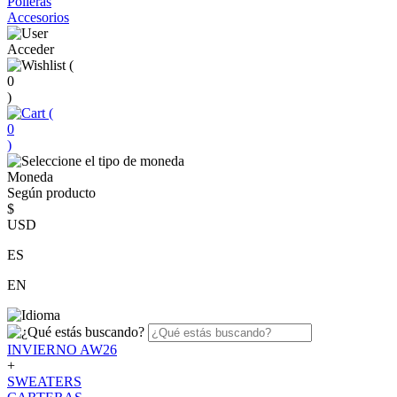
Polleras
Accesorios
Acceder
(
0
)
(
0
)
Moneda
Según producto
$
USD
ES
EN
INVIERNO AW26
+
SWEATERS