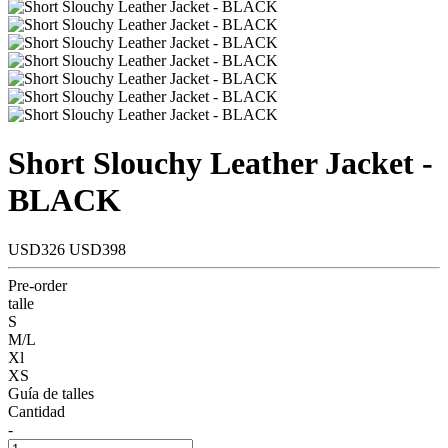
Short Slouchy Leather Jacket -
BLACK
USD326
USD398
Pre-order
talle
S
M/L
Xl
XS
Guía de talles
Cantidad
-