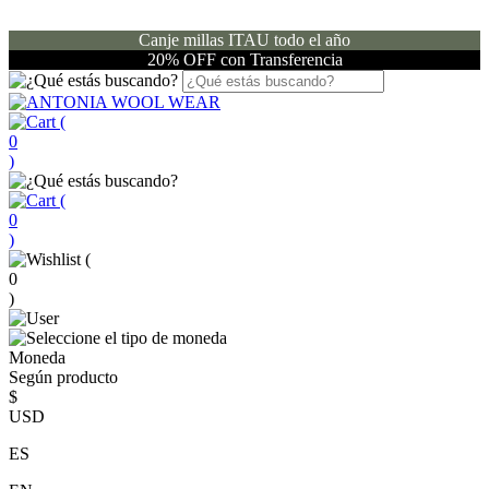
Canje millas ITAU todo el año
20% OFF con Transferencia
(
0
)
(
0
)
(
0
)
Moneda
Según producto
$
USD
ES