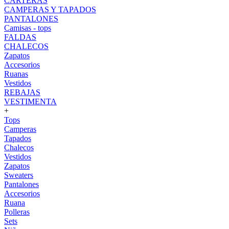
CARTERAS
CAMPERAS Y TAPADOS
PANTALONES
Camisas - tops
FALDAS
CHALECOS
Zapatos
Accesorios
Ruanas
Vestidos
REBAJAS
VESTIMENTA
+
Tops
Camperas
Tapados
Chalecos
Vestidos
Zapatos
Sweaters
Pantalones
Accesorios
Ruana
Polleras
Sets