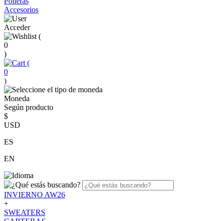
Polleras
Accesorios
Acceder
(
0
)
(
0
)
Moneda
Según producto
$
USD
ES
EN
INVIERNO AW26
+
SWEATERS