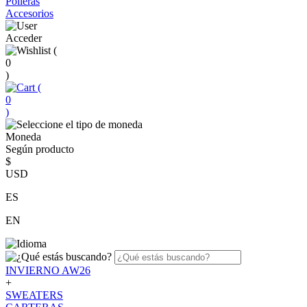
Polleras
Accesorios
Acceder
(
0
)
(
0
)
Moneda
Según producto
$
USD
ES
EN
INVIERNO AW26
+
SWEATERS