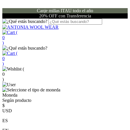
Canje millas ITAU todo el año
20% OFF con Transferencia
(
0
)
(
0
)
(
0
)
Moneda
Según producto
$
USD
ES