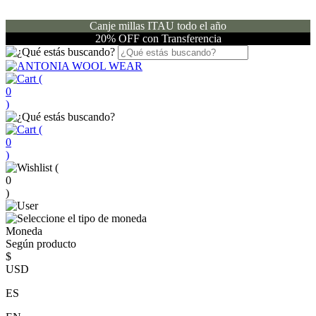
Canje millas ITAU todo el año
20% OFF con Transferencia
(
0
)
(
0
)
(
0
)
Moneda
Según producto
$
USD
ES