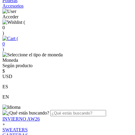
Polleras
Accesorios
Acceder
(
0
)
(
0
)
Moneda
Según producto
$
USD
ES
EN
INVIERNO AW26
+
SWEATERS