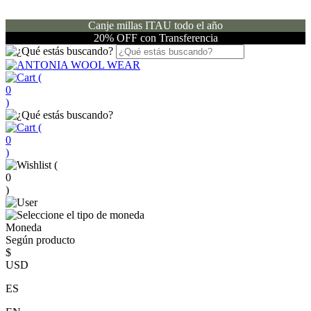
Canje millas ITAU todo el año
20% OFF con Transferencia
(
0
)
(
0
)
(
0
)
Moneda
Según producto
$
USD
ES