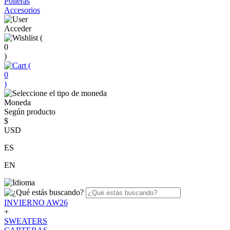
Polleras
Accesorios
Acceder
(
0
)
(
0
)
Moneda
Según producto
$
USD
ES
EN
INVIERNO AW26
+
SWEATERS