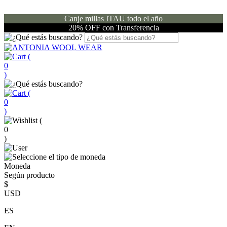
Canje millas ITAU todo el año
20% OFF con Transferencia
(
0
)
(
0
)
(
0
)
Moneda
Según producto
$
USD
ES