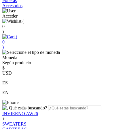
Polleras
Accesorios
Acceder
(
0
)
(
0
)
Moneda
Según producto
$
USD
ES
EN
INVIERNO AW26
+
SWEATERS