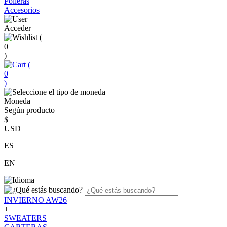
Polleras
Accesorios
Acceder
(
0
)
(
0
)
Moneda
Según producto
$
USD
ES
EN
INVIERNO AW26
+
SWEATERS