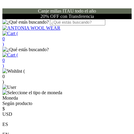
Canje millas ITAU todo el año
20% OFF con Transferencia
(
0
)
(
0
)
(
0
)
Moneda
Según producto
$
USD
ES