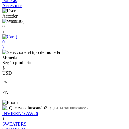
Polleras
Accesorios
Acceder
(
0
)
(
0
)
Moneda
Según producto
$
USD
ES
EN
INVIERNO AW26
+
SWEATERS