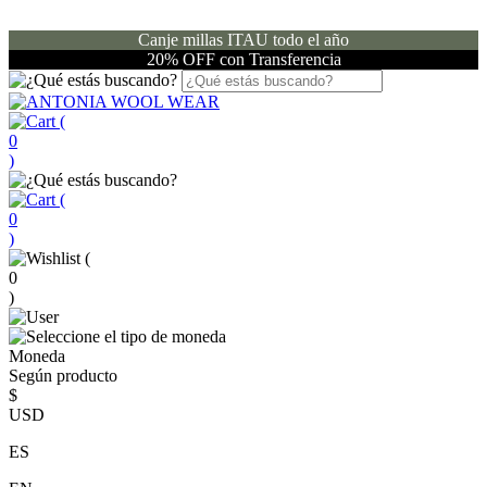
Canje millas ITAU todo el año
20% OFF con Transferencia
(
0
)
(
0
)
(
0
)
Moneda
Según producto
$
USD
ES