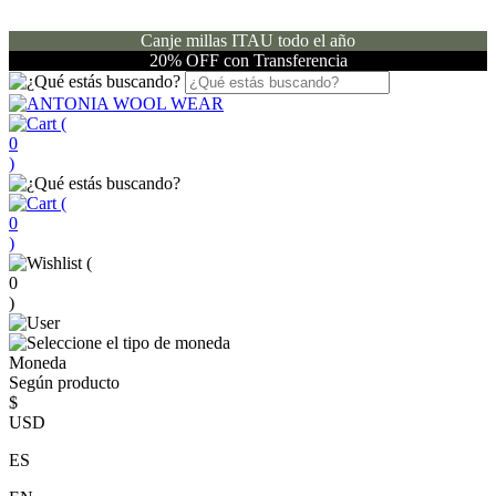
Canje millas ITAU todo el año
20% OFF con Transferencia
(
0
)
(
0
)
(
0
)
Moneda
Según producto
$
USD
ES