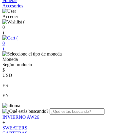
Polleras
Accesorios
Acceder
(
0
)
(
0
)
Moneda
Según producto
$
USD
ES
EN
INVIERNO AW26
+
SWEATERS