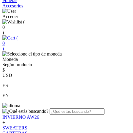
Polleras
Accesorios
Acceder
(
0
)
(
0
)
Moneda
Según producto
$
USD
ES
EN
INVIERNO AW26
+
SWEATERS