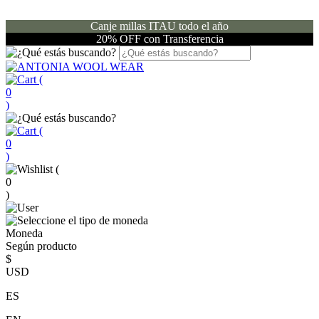
Canje millas ITAU todo el año
20% OFF con Transferencia
(
0
)
(
0
)
(
0
)
Moneda
Según producto
$
USD
ES