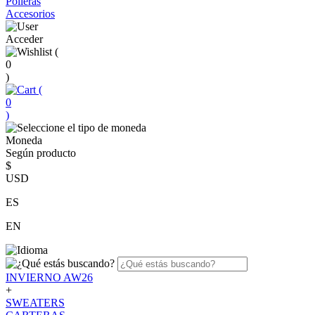
Polleras
Accesorios
Acceder
(
0
)
(
0
)
Moneda
Según producto
$
USD
ES
EN
INVIERNO AW26
+
SWEATERS