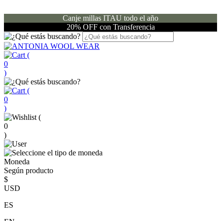
Canje millas ITAU todo el año
20% OFF con Transferencia
(
0
)
(
0
)
(
0
)
Moneda
Según producto
$
USD
ES