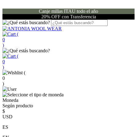
Canje millas ITAU todo el año
20% OFF con Transferencia
(
0
)
(
0
)
(
0
)
Moneda
Según producto
$
USD
ES