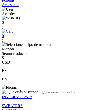
Polleras
Accesorios
Acceder
(
0
)
(
0
)
Moneda
Según producto
$
USD
ES
EN
INVIERNO AW26
+
SWEATERS