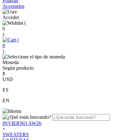
Polleras
Accesorios
Acceder
(
0
)
(
0
)
Moneda
Según producto
$
USD
ES
EN
INVIERNO AW26
+
SWEATERS