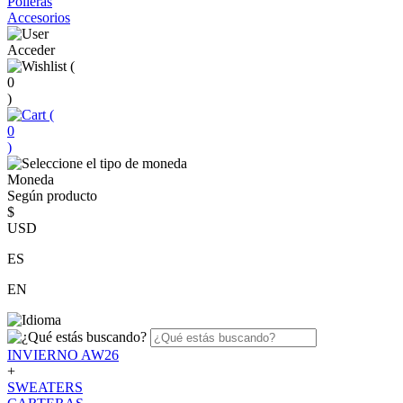
Polleras
Accesorios
Acceder
(
0
)
(
0
)
Moneda
Según producto
$
USD
ES
EN
INVIERNO AW26
+
SWEATERS