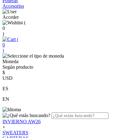
Polleras
Accesorios
Acceder
(
0
)
(
0
)
Moneda
Según producto
$
USD
ES
EN
INVIERNO AW26
+
SWEATERS