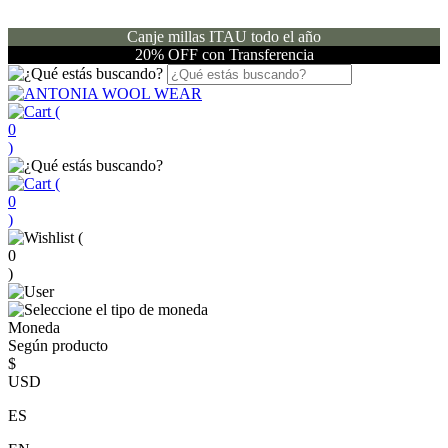
Canje millas ITAU todo el año
20% OFF con Transferencia
(
0
)
(
0
)
(
0
)
Moneda
Según producto
$
USD
ES