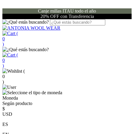
Canje millas ITAU todo el año
20% OFF con Transferencia
(
0
)
(
0
)
(
0
)
Moneda
Según producto
$
USD
ES