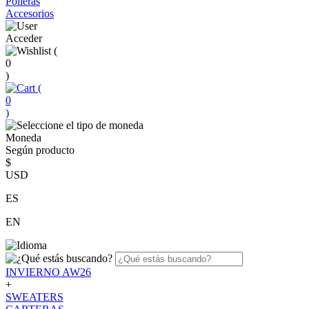
Polleras
Accesorios
Acceder
(
0
)
(
0
)
Moneda
Según producto
$
USD
ES
EN
INVIERNO AW26
+
SWEATERS