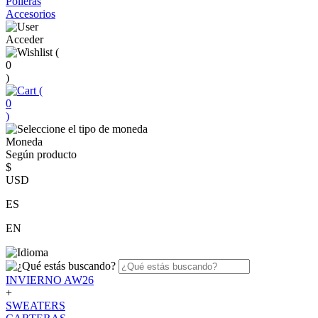
Polleras
Accesorios
Acceder
(
0
)
(
0
)
Moneda
Según producto
$
USD
ES
EN
INVIERNO AW26
+
SWEATERS