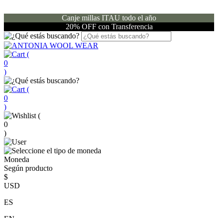
Canje millas ITAU todo el año
20% OFF con Transferencia
(
0
)
(
0
)
(
0
)
Moneda
Según producto
$
USD
ES