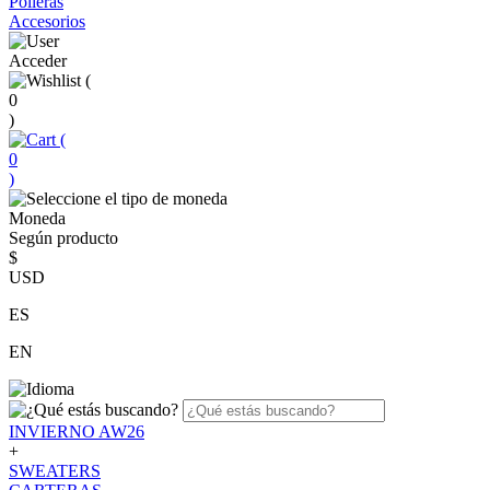
Polleras
Accesorios
Acceder
(
0
)
(
0
)
Moneda
Según producto
$
USD
ES
EN
INVIERNO AW26
+
SWEATERS