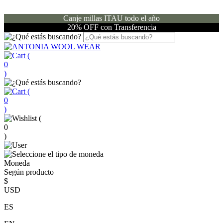
Canje millas ITAU todo el año
20% OFF con Transferencia
(
0
)
(
0
)
(
0
)
Moneda
Según producto
$
USD
ES