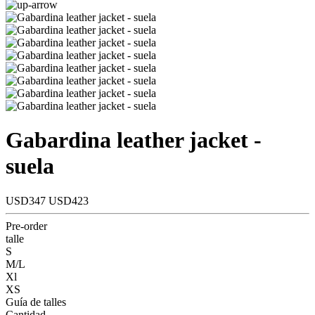
Gabardina leather jacket -
suela
USD347
USD423
Pre-order
talle
S
M/L
Xl
XS
Guía de talles
Cantidad