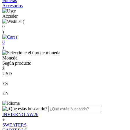
Polleras
Accesorios
Acceder
(
0
)
(
0
)
Moneda
Según producto
$
USD
ES
EN
INVIERNO AW26
+
SWEATERS