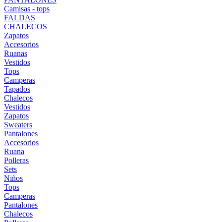
Camisas - tops
FALDAS
CHALECOS
Zapatos
Accesorios
Ruanas
Vestidos
Tops
Camperas
Tapados
Chalecos
Vestidos
Zapatos
Sweaters
Pantalones
Accesorios
Ruana
Polleras
Sets
Niños
Tops
Camperas
Pantalones
Chalecos