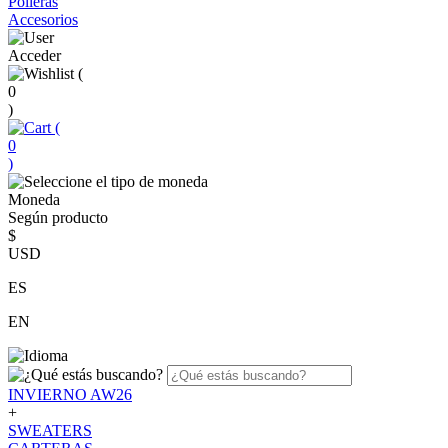
Polleras
Accesorios
Acceder
(
0
)
(
0
)
Moneda
Según producto
$
USD
ES
EN
INVIERNO AW26
+
SWEATERS