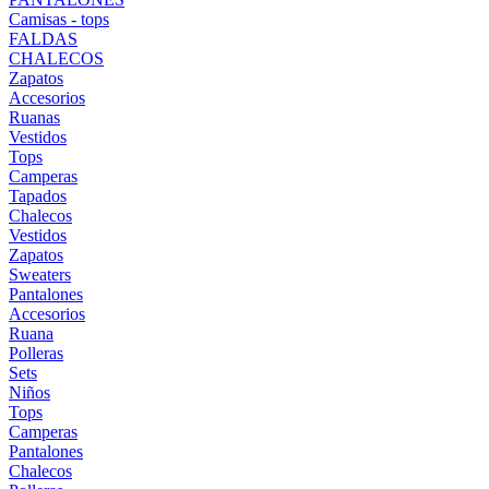
Camisas - tops
FALDAS
CHALECOS
Zapatos
Accesorios
Ruanas
Vestidos
Tops
Camperas
Tapados
Chalecos
Vestidos
Zapatos
Sweaters
Pantalones
Accesorios
Ruana
Polleras
Sets
Niños
Tops
Camperas
Pantalones
Chalecos