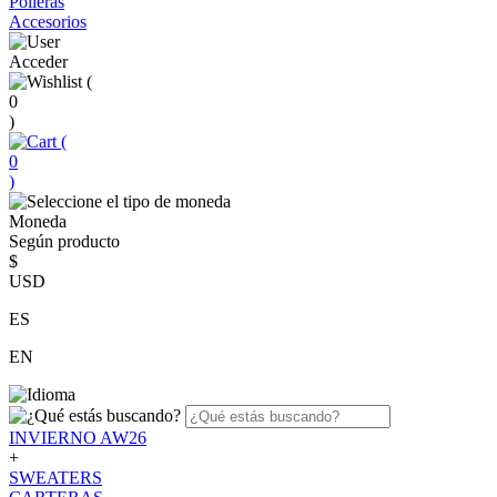
Polleras
Accesorios
Acceder
(
0
)
(
0
)
Moneda
Según producto
$
USD
ES
EN
INVIERNO AW26
+
SWEATERS