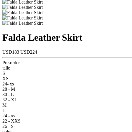
Falda Leather Skirt
USD183
USD224
Pre-order
talle
S
XS
24- xs
28 - M
30 - L
32 - XL
M
L
24 - xs
22 - XXS
26 - S
color