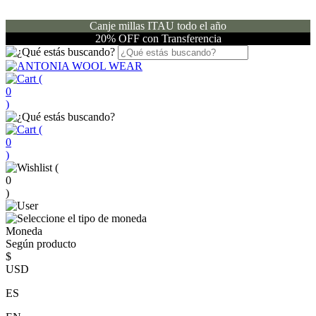
Canje millas ITAU todo el año
20% OFF con Transferencia
(
0
)
(
0
)
(
0
)
Moneda
Según producto
$
USD
ES