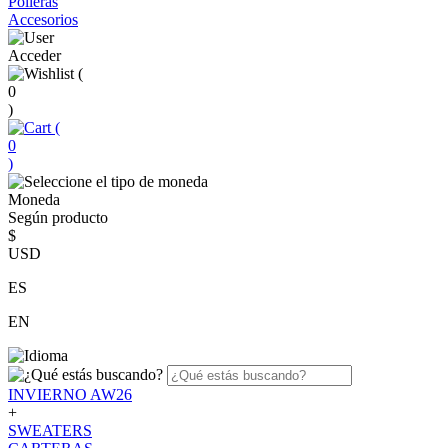
Polleras
Accesorios
Acceder
(
0
)
(
0
)
Moneda
Según producto
$
USD
ES
EN
INVIERNO AW26
+
SWEATERS