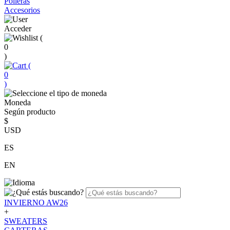
Polleras
Accesorios
Acceder
(
0
)
(
0
)
Moneda
Según producto
$
USD
ES
EN
INVIERNO AW26
+
SWEATERS