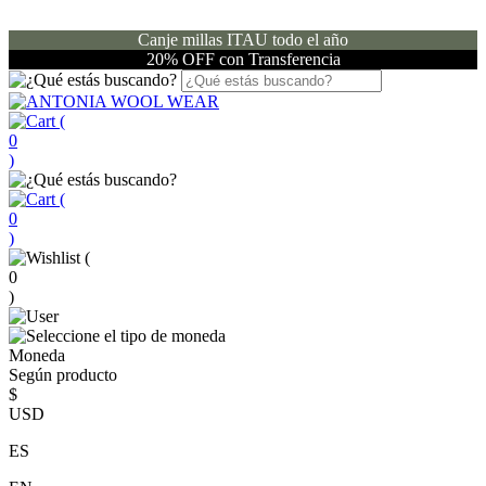
Canje millas ITAU todo el año
20% OFF con Transferencia
(
0
)
(
0
)
(
0
)
Moneda
Según producto
$
USD
ES