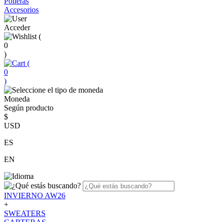
Polleras
Accesorios
Acceder
(
0
)
(
0
)
Moneda
Según producto
$
USD
ES
EN
INVIERNO AW26
+
SWEATERS