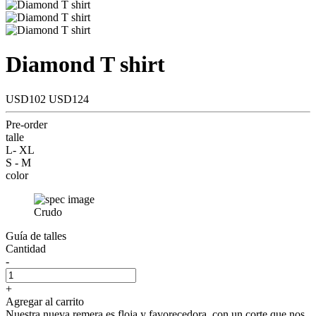
Diamond T shirt
USD102
USD124
Pre-order
talle
L- XL
S - M
color
Crudo
Guía de talles
Cantidad
-
+
Agregar al carrito
Nuestra nueva remera es floja y favorecedora, con un corte que nos