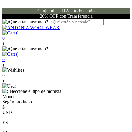
Canje millas ITAU todo el año
20% OFF con Transferencia
(
0
)
(
0
)
(
0
)
Moneda
Según producto
$
USD
ES