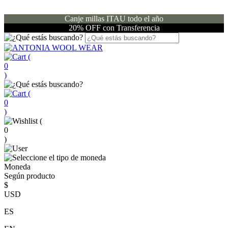
Canje millas ITAU todo el año
20% OFF con Transferencia
(
0
)
(
0
)
(
0
)
Moneda
Según producto
$
USD
ES