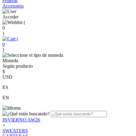
Polleras
Accesorios
Acceder
(
0
)
(
0
)
Moneda
Según producto
$
USD
ES
EN
INVIERNO AW26
+
SWEATERS