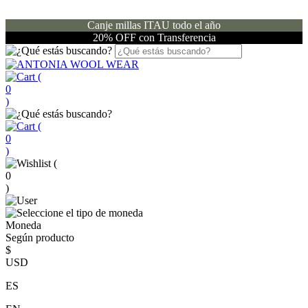
Canje millas ITAU todo el año
20% OFF con Transferencia
(
0
)
(
0
)
(
0
)
Moneda
Según producto
$
USD
ES