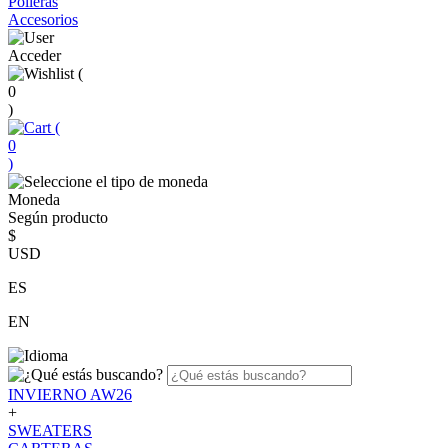
Polleras
Accesorios
Acceder
(
0
)
(
0
)
Moneda
Según producto
$
USD
ES
EN
INVIERNO AW26
+
SWEATERS