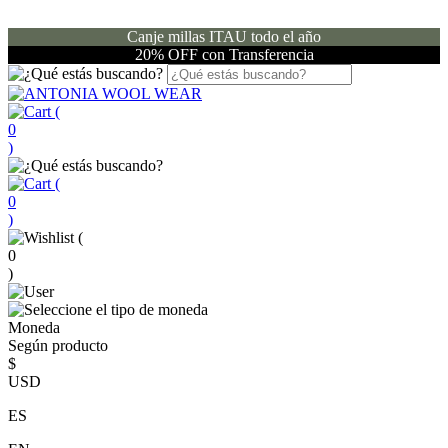
Canje millas ITAU todo el año
20% OFF con Transferencia
(
0
)
(
0
)
(
0
)
Moneda
Según producto
$
USD
ES