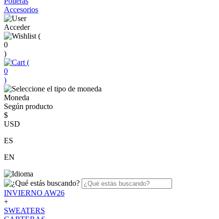
Polleras
Accesorios
Acceder
(
0
)
(
0
)
Moneda
Según producto
$
USD
ES
EN
INVIERNO AW26
+
SWEATERS